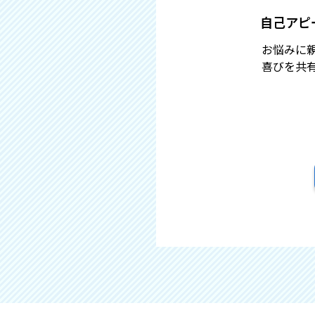
自己アピ
お悩みに
喜びを共