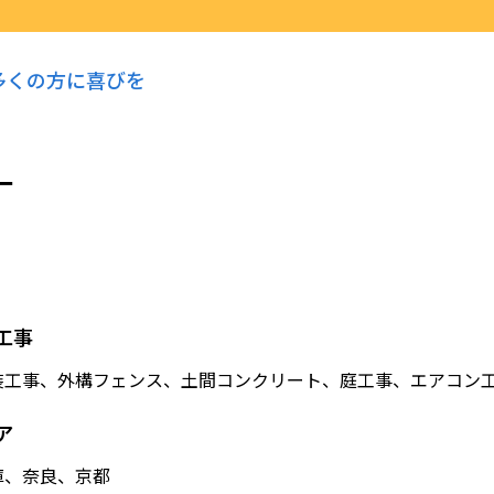
多くの方に喜びを
一
工事
装工事、外構フェンス、土間コンクリート、庭工事、エアコン
ア
庫、奈良、京都