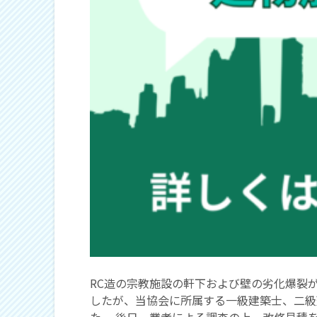
RC造の宗教施設の軒下および壁の劣化爆裂
したが、当協会に所属する一級建築士、二級
た。 後日、業者による調査の上、改修見積