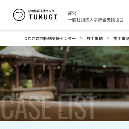
運営
一般社団法人宗教者支援協会
>
>
つむぎ建物修繕支援センター
施工事例
施工事
CASE LIST