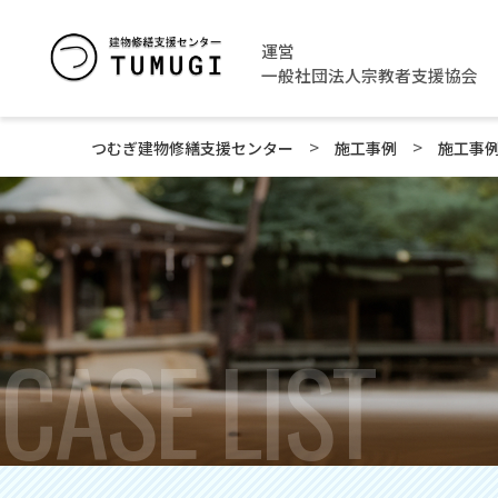
運営
一般社団法人宗教者支援協会
>
>
つむぎ建物修繕支援センター
施工事例
施工事
CASE LIST