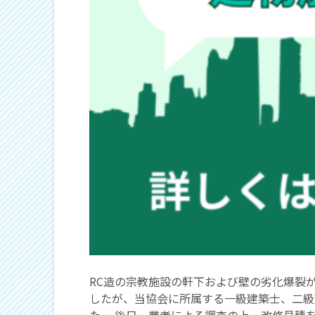
RC造の宗教施設の軒下および壁の劣化爆裂
したが、当協会に所属する一級建築士、二級
た。 後日、業者による調査の上、改修見積